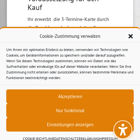
Kauf
Ihr erwerbt die 3-Termine-Karte durch
die Bezahlung der kompletten Summe
von z.Z.
€ 66,-
(statt regulär € 75 p.P.)
Cookie-Zustimmung verwalten
,oder überweist mir die Summe vor
Um Ihnen ein optimales Erlebnis zu bieten, verwenden wir Technologien wie
dem Workshop auf mein Konto. Alle
Cookies, um Geräteinformationen zu speichern und/oder darauf zuzugreifen.
bereits erworbenen 3er-Karten
Wenn Sie diesen Technologien zustimmen, können wir Daten wie das
Surfverhalten oder eindeutige IDs auf dieser Website verarbeiten. Wenn Sie Ihre
behalten Ihre Gültigkeit bis zu Ihrem
Zustimmung nicht erteilen oder zurückziehen, können bestimmte Merkmale und
Verbrauch.
Funktionen beeinträchtigt werden.
Akzeptieren
Nur funktional
Einstellungen anzeigen
©
2026
Andrea Kath - Bramstraße 71 - 49090
Osnabrück - Mobil: 0178 520 46 33 -
Datenschutzerklärung
- Impressum
- AGB
COOKIE-RICHTLINIE
DATENSCHUTZERKLÄRUNG
IMPRESSUM