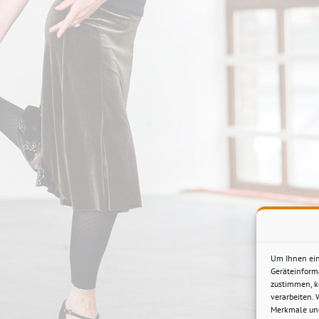
Um Ihnen ein
Geräteinform
zustimmen, k
verarbeiten.
Merkmale und